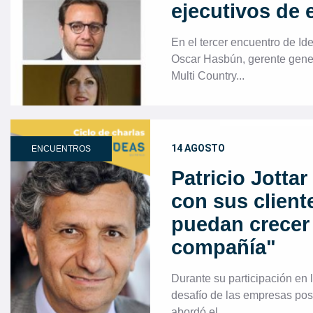
ejecutivos de
En el tercer encuentro de Id
Oscar Hasbún, gerente gene
Multi Country...
14 AGOSTO
ENCUENTROS
Patricio Jotta
con sus client
puedan crecer
compañía"
Durante su participación en 
desafío de las empresas post 
abordó el...