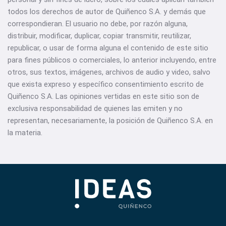
todos los derechos de autor de Quiñenco S.A. y demás que
correspondieran. El usuario no debe, por razón alguna,
distribuir, modificar, duplicar, copiar transmitir, reutilizar,
republicar, o usar de forma alguna el contenido de este sitio
para fines públicos o comerciales, lo anterior incluyendo, entre
otros, sus textos, imágenes, archivos de audio y video, salvo
que exista expreso y específico consentimiento escrito de
Quiñenco S.A. Las opiniones vertidas en este sitio son de
exclusiva responsabilidad de quienes las emiten y no
representan, necesariamente, la posición de Quiñenco S.A. en
la materia.