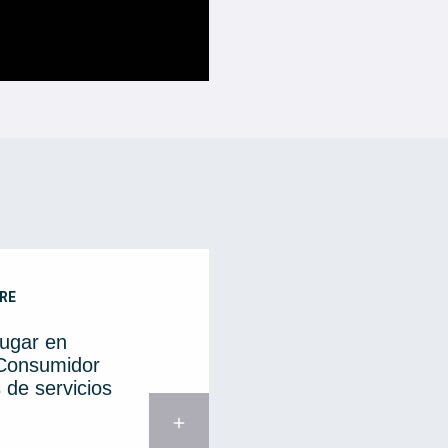
RE
lugar en
 Consumidor
 de servicios
add