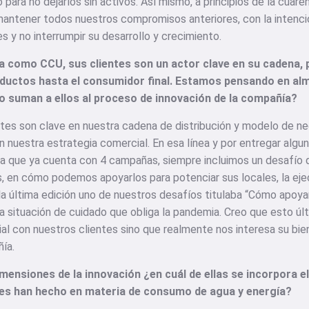
 para no dejarlos sin activos. Así mismo, a principios de la cu
antener todos nuestros compromisos anteriores, con la intenció
s y no interrumpir su desarrollo y crecimiento.
a como CCU, sus clientes son un actor clave en su cadena, 
oductos hasta el consumidor final. Estamos pensando en alm
 suman a ellos al proceso de innovación de la compañía?
tes son clave en nuestra cadena de distribución y modelo de ne
n nuestra estrategia comercial. En esa línea y por entregar algu
a que ya cuenta con 4 campañas, siempre incluimos un desafío q
s, en cómo podemos apoyarlos para potenciar sus locales, la ej
a última edición uno de nuestros desafíos titulaba “Cómo apoyar 
a situación de cuidado que obliga la pandemia. Creo que esto últ
al con nuestros clientes sino que realmente nos interesa su bi
ía.
mensiones de la innovación ¿en cuál de ellas se incorpora el
ces han hecho en materia de consumo de agua y energía?