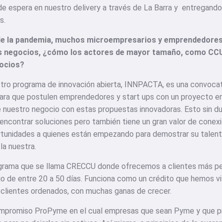
e espera en nuestro delivery a través de La Barra y entregando
s.
o de la pandemia, muchos microempresarios y emprendedores 
us negocios, ¿cómo los actores de mayor tamaño, como CCU
gocios?
stro programa de innovación abierta, INNPACTA, es una convoca
ara que postulen emprendedores y start ups con un proyecto e
 nuestro negocio con estas propuestas innovadoras. Esto sin du
encontrar soluciones pero también tiene un gran valor de conex
tunidades a quienes están empezando para demostrar su talent
a nuestra.
rograma que se llama CRECCU donde ofrecemos a clientes más p
bajo de entre 20 a 50 días. Funciona como un crédito que hemos v
clientes ordenados, con muchas ganas de crecer.
ompromiso ProPyme en el cual empresas que sean Pyme y que pr