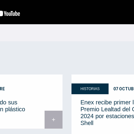
RE
07 OCTUB
HISTORIAS
do sus
Enex recibe primer 
n plástico
Premio Lealtad del
2024 por estaciones
add
Shell