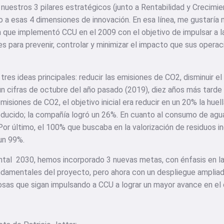
nuestros 3 pilares estratégicos (junto a Rentabilidad y Crecimi
o a esas 4 dimensiones de innovación. En esa línea, me gustaría 
 que implementó CCU en el 2009 con el objetivo de impulsar a 
 para prevenir, controlar y minimizar el impacto que sus operac
 tres ideas principales: reducir las emisiones de CO2, disminuir e
gún cifras de octubre del año pasado (2019), diez años más tard
misiones de CO2, el objetivo inicial era reducir en un 20% la hue
oducido; la compañía logró un 26%. En cuanto al consumo de agu
or último, el 100% que buscaba en la valorización de residuos i
un 99%.
ntal 2030, hemos incorporado 3 nuevas metas, con énfasis en la
undamentales del proyecto, pero ahora con un despliegue amplia
sas que sigan impulsando a CCU a lograr un mayor avance en el