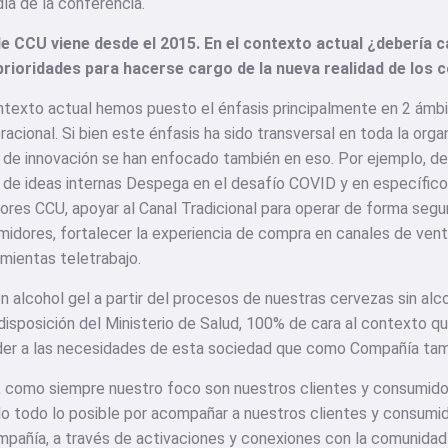
día de la conferencia.
de CCU viene desde el 2015. En el contexto actual ¿debería 
prioridades para hacerse cargo de la nueva realidad de los
texto actual hemos puesto el énfasis principalmente en 2 ámbit
racional. Si bien este énfasis ha sido transversal en toda la org
s de innovación se han enfocado también en eso. Por ejemplo, de
e ideas internas Despega en el desafío COVID y en específico 
ores CCU, apoyar al Canal Tradicional para operar de forma seg
dores, fortalecer la experiencia de compra en canales de venta
mientas teletrabajo.
 alcohol gel a partir del procesos de nuestras cervezas sin alcoh
disposición del Ministerio de Salud, 100% de cara al contexto qu
der a las necesidades de esta sociedad que como Compañía tam
, como siempre nuestro foco son nuestros clientes y consumido
do todo lo posible por acompañar a nuestros clientes y consumid
pañía, a través de activaciones y conexiones con la comunidad