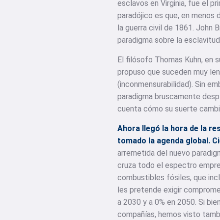
esclavos en Virginia, fue el p
paradójico es que, en menos d
la guerra civil de 1861. John
paradigma sobre la esclavitud
El filósofo Thomas Kuhn, en s
propuso que suceden muy lent
(inconmensurabilidad). Sin emb
paradigma bruscamente despla
cuenta cómo su suerte cambió
Ahora llegó la hora de la re
tomado la agenda global. C
arremetida del nuevo paradigm
cruza todo el espectro empres
combustibles fósiles, que inc
les pretende exigir compromet
a 2030 y a 0% en 2050. Si bi
compañías, hemos visto tambié