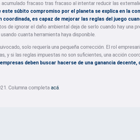
cumulado fracaso tras fracaso al intentar reducir las external
 este súbito compromiso por el planeta se explica en la co
n coordinada, es capaz de mejorar las reglas del juego cuand
tos de ignorar el daño ambiental deja de serlo cuando hay una pr
o usando cuanta herramienta haya disponible.
ivocado, solo requería una pequeña corrección. El rol empresari
as, y si las reglas impuestas no son suficientes, una acción coor
s empresas deben buscar hacerse de una ganancia decente,
2021. Columna completa
acá
.