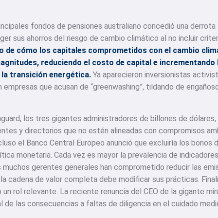
ncipales fondos de pensiones australiano concedió una derrota 
er sus ahorros del riesgo de cambio climático al no incluir crite
o de cómo los capitales comprometidos con el cambio clim
agnitudes, reduciendo el costo de capital e incrementando 
la transición energética.
Ya aparecieron inversionistas activi
n empresas que acusan de “greenwashing”, tildando de engaño
guard, los tres gigantes administradores de billones de dólares
entes y directorios que no estén alineadas con compromisos amb
cluso el Banco Central Europeo anunció que excluiría los bonos 
lítica monetaria. Cada vez es mayor la prevalencia de indicadore
es muchos gerentes generales han comprometido reducir las emis
 la cadena de valor completa debe modificar sus prácticas. Fina
 un rol relevante. La reciente renuncia del CEO de la gigante mi
al de las consecuencias a faltas de diligencia en el cuidado med