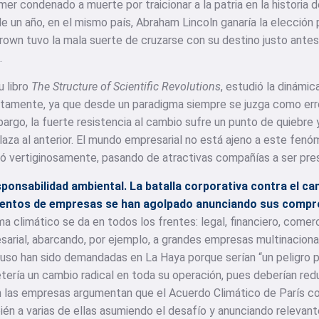
rimer condenado a muerte por traicionar a la patria en la historia
e un año, en el mismo país, Abraham Lincoln ganaría la elecció
 Brown tuvo la mala suerte de cruzarse con su destino justo ante
.
u libro
The Structure of Scientific Revolutions
, estudió la dinámi
amente, ya que desde un paradigma siempre se juzga como erró
argo, la fuerte resistencia al cambio sufre un punto de quiebre y
za al anterior. El mundo empresarial no está ajeno a este fenó
 vertiginosamente, pasando de atractivas compañías a ser pre
sponsabilidad ambiental. La batalla corporativa contra el ca
ientos de empresas se han agolpado anunciando sus compro
a climático se da en todos los frentes: legal, financiero, comer
arial, abarcando, por ejemplo, a grandes empresas multinacionale
luso han sido demandadas en La Haya porque serían “un peligro p
ería un cambio radical en toda su operación, pues deberían red
en las empresas argumentan que el Acuerdo Climático de París 
n a varias de ellas asumiendo el desafío y anunciando relevant