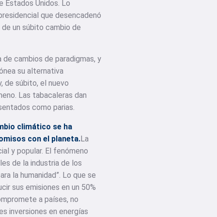
 de Estados Unidos. Lo
n presidencial que desencadenó
s de un súbito cambio de
ca de cambios de paradigmas, y
nea su alternativa
, de súbito, el nuevo
meno. Las tabacaleras dan
sentados como parias.
mbio climático se ha
misos con el planeta.
La
cial y popular. El fenómeno
s de la industria de los
ara la humanidad”. Lo que se
ucir sus emisiones en un 50%
compromete a países, no
es inversiones en energías