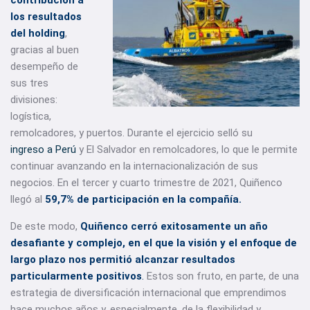
contribución a
los resultados
del holding
,
gracias al buen
desempeño de
sus tres
divisiones:
logística,
remolcadores, y puertos. Durante el ejercicio selló su
ingreso a Perú
y El Salvador en remolcadores, lo que le permite
continuar avanzando en la internacionalización de sus
negocios. En el tercer y cuarto trimestre de 2021, Quiñenco
llegó al
59,7% de participación en la compañía.
De este modo,
Quiñenco cerró exitosamente un año
desafiante y complejo, en el que la visión y el enfoque de
largo plazo nos permitió alcanzar resultados
particularmente positivos
.
Estos son fruto, en parte, de una
estrategia de diversificación internacional que emprendimos
hace muchos años y, especialmente, de la flexibilidad y