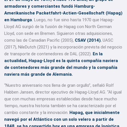
armadores y comerciantes fundó Hamburg-
Amerikanische Packetfahrt-Actien-Gesellschaft (Hapag)
en Hamburgo
.
Luego, no fue sino hasta 1970 que Hapag-
Lloyd AG surgió de la fusión de Hapag con North German
Lloyd, con sede en Bremen. Siguieron otras adquisiciones,
como las de Canadian Pacific (2005),
CSAV (2014)
, UASC
(2017), NileDutch (2021) y la incorporación prevista del negocio
de transporte de contenedores de DAL (2022).
En la
actualidad, Hapag-Lloyd es la quinta compañía naviera
de contenedores más grande del mundo y la compañía
naviera más grande de Alemania.
“Nuestro aniversario nos llena de gran orgullo”, señaló Rolf
Habben Jansen, director ejecutivo de Hapag-Lloyd AG. “Al igual
que con muchas empresas establecidas desde hace mucho
tiempo, nuestra historia también se ha caracterizado por el
cambio constante y la innovación.
Hapag, que inicialmente
navegó por el Atlántico con un solo velero a partir de
1848, se ha convertido hoy en una empresa de logística