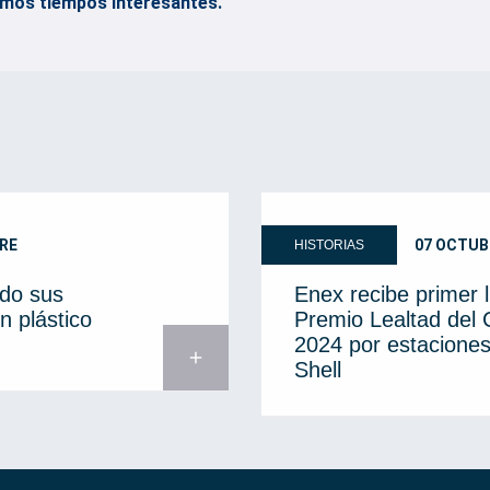
imos tiempos interesantes.
RE
07 OCTUB
HISTORIAS
do sus
Enex recibe primer 
n plástico
Premio Lealtad del
2024 por estaciones
add
Shell