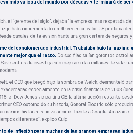
resa más valiosa del mundo por décadas y terminará de ser
, el “gerente del siglo”, dejaba “la empresa más respetada del 
razgo había incrementado en 40 veces su valor. GE producía des
sde canales de televisión hasta una gran cartera de seguros y 
tome del conglomerado industrial. Trabajaba bajo la máxima 
mente mejor que el resto.
De sus filas salían gerentes estrella
 Sus centros de investigación mejoraron las millones de vidas en 
 moderna.
elt, el CEO que bregó bajo la sombra de Welch, desmanteló part
exacerbadas especialmente en la crisis financiera de 2008 (bien 
018, el Dow Jones vio partir a GE, la última acción restante des
 primer CEO externo de su historia, General Electric sólo produc
u máximo histórico y un valor nimio frente a Google, Amazon o T
iempos diferentes”, explicó Culp.
o de inflexión para muchas de las grandes empresas indus