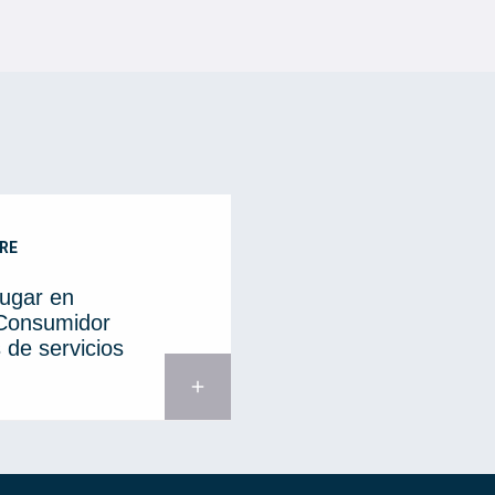
RE
lugar en
 Consumidor
 de servicios
add