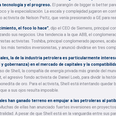
a tecnología y el progreso.
El parangón de bigger is better pa
foco y la especialización. La escala y complejidad jugaron en con
o activista de Nelson Peltz, que venía presionando a GE para rea
cimiento, el foco lo hace”
, dijo el CEO de Siemens, principal c
izando sus negocios. Una tendencia a la que ABB, el conglomerado
nistas activistas. Toshiba, principal conglomerado japones, acab
e los más temidos inversionistas, y anunció dividirse en tres comp
les, la de la industria petrolera es particularmente interes
y gobernanza) en el mercado de capitales y la compatibilid
so de Shell, la compañía de energía privada más grande del mund
t, el agresivo fondo activista de Daniel Loeb, para dividir la his
nedita de oro. Para el activista, Shell está intentando quedar 
 que a sus ojos resulta imposible.
es han ganado terreno en empujar a las petroleras al patíb
Muchas de ellas han anunciado fuertes inversiones en proyectos
lidad. A pesar de que Shell está en la vanguardia entre sus pa