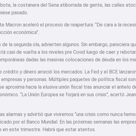
bote, la costanera del Sena atiborrada de gente, las calles atoc
biese pasado.
e Macron aceleró el proceso de reapertura: “De cara a la recesió
ucción económica”.
 de la segunda ola, advierten algunos. Sin embargo, pareciera q
stá casi de vuelta a los niveles pre Covid luego de caer y rebot
xtemporáneas dadas las masivas colocaciones de deuda en los m
 crédito y dinero arreció los mercados. La Fed y el BCE lanzaro
, empresas y personas. Múltiples paquetes de política fiscal so
e aproxima hacia la elusiva unión fiscal tras anunciar el anhelo 
onómico. “La Unión Europea se forjará en sus crisis”, acertó Jea
las alarmas y advirtió que viviremos “una crisis como nunca hemo
licado por el Banco Mundial. En las próximas semanas las empres
s en este trimestre. Habrá que estar atentos.