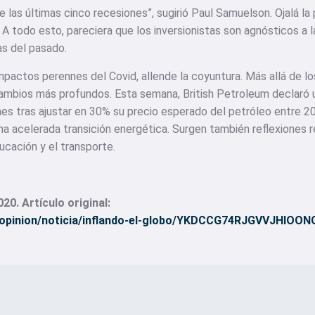
e las últimas cinco recesiones”, sugirió Paul Samuelson. Ojalá l
 A todo esto, pareciera que los inversionistas son agnósticos a 
as del pasado.
impactos perennes del Covid, allende la coyuntura. Más allá de l
 cambios más profundos. Esta semana, British Petroleum declaró 
nes tras ajustar en 30% su precio esperado del petróleo entre 2
na acelerada transición energética. Surgen también reflexiones
ducación y el transporte.
20. Artículo original:
m/opinion/noticia/inflando-el-globo/YKDCCG74RJGVVJHIOO