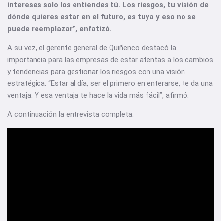
intereses solo los entiendes tú. Los riesgos, tu visión de
dónde quieres estar en el futuro, es tuya y eso no se
puede reemplazar”, enfatizó.
A su vez, el gerente general de Quiñenco destacó la
importancia para las empresas de estar atentas a los cambios
y tendencias para gestionar los riesgos con una visión
estratégica. “Estar al día, ser el primero en enterarse, te da una
ventaja. Y esa ventaja te hace la vida más fácil”, afirmó.
A continuación la entrevista completa: