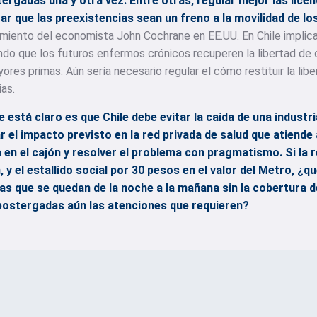
ergadas una y otra vez. Entre otras, regular mejor las licen
r que las preexistencias sean un freno a la movilidad de los
amiento del economista John Cochrane en EE.UU. En Chile implica
ndo que los futuros enfermos crónicos recuperen la libertad de
yores primas. Aún sería necesario regular el cómo restituir la lib
as.
e está claro es que Chile debe evitar la caída de una industr
tar el impacto previsto en la red privada de salud que atiende
a en el cajón y resolver el problema con pragmatismo. Si la 
, y el estallido social por 30 pesos en el valor del Metro, ¿q
as que se quedan de la noche a la mañana sin la cobertura d
ostergadas aún las atenciones que requieren?