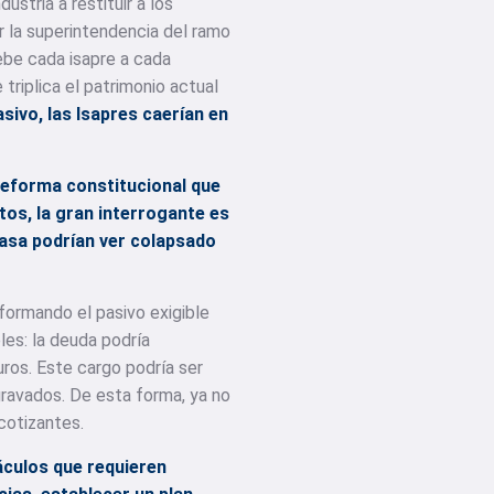
ustria a restituir a los
r la superintendencia del ramo
ebe cada isapre a cada
triplica el patrimonio actual
sivo, las Isapres caerían en
reforma constitucional que
tos, la gran interrogante es
onasa podrían ver colapsado
sformando el pasivo exigible
les: la deuda podría
uros. Este cargo podría ser
gravados. De esta forma, ya no
cotizantes.
áculos que requieren