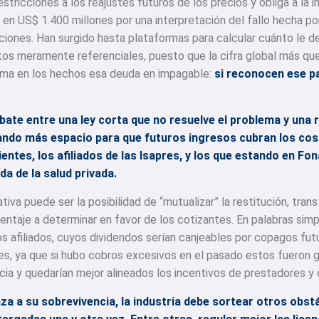
tricciones a los reajustes futuros de los precios y obliga a la ind
 en US$ 1.400 millones por una interpretación del fallo hecha po
ciones. Han surgido hasta plataformas para calcular cuánto le d
tos meramente referenciales, puesto que la cifra global más que 
forma en los hechos esa deuda en impagable:
si reconocen ese pa
ate entre una ley corta que no resuelve el problema y una 
dando más espacio para que futuros ingresos cubran los cos
ientes, los afiliados de las Isapres, y los que estando en F
da de la salud privada.
tiva puede ser la posibilidad de “mutualizar” la restitución, tran
centaje a determinar en favor de los cotizantes. En palabras simp
os afiliados, cuyos dividendos serían canjeables por copagos fut
pres, ya que si hubo cobros excesivos en el pasado estos fueron 
ncia y quedarían mejor alineados los incentivos de prestadores y 
a a su sobrevivencia, la industria debe sortear otros obst