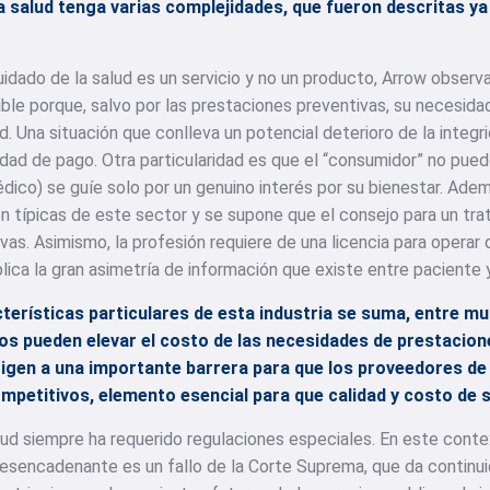
la salud tenga varias complejidades, que fueron descritas y
uidado de la salud es un servicio y no un producto, Arrow observ
ble porque, salvo por las prestaciones preventivas, su necesidad
 Una situación que conlleva un potencial deterioro de la integr
idad de pago. Otra particularidad es que el “consumidor” no pued
ico) se guíe solo por un genuino interés por su bienestar. Ademá
n típicas de este sector y se supone que el consejo para un tr
as. Asimismo, la profesión requiere de una licencia para operar 
lica la gran asimetría de información que existe entre paciente 
cterísticas particulares de esta industria se suma, entre mu
s pueden elevar el costo de las necesidades de prestacion
igen a una importante barrera para que los proveedores de
etitivos, elemento esencial para que calidad y costo de s
lud siempre ha requerido regulaciones especiales. En este contex
desencadenante es un fallo de la Corte Suprema, que da continuid