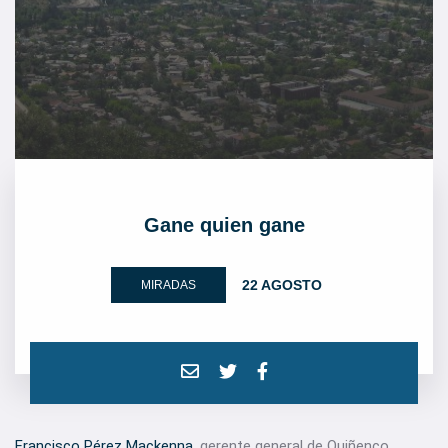
Gane quien gane
22 AGOSTO
MIRADAS
Francisco Pérez Mackenna
, gerente general de Quiñenco,