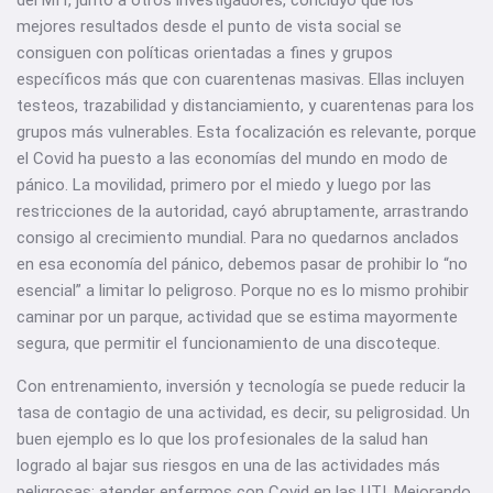
del MIT, junto a otros investigadores, concluyó que los
mejores resultados desde el punto de vista social se
consiguen con políticas orientadas a fines y grupos
específicos más que con cuarentenas masivas. Ellas incluyen
testeos, trazabilidad y distanciamiento, y cuarentenas para los
grupos más vulnerables. Esta focalización es relevante, porque
el Covid ha puesto a las economías del mundo en modo de
pánico. La movilidad, primero por el miedo y luego por las
restricciones de la autoridad, cayó abruptamente, arrastrando
consigo al crecimiento mundial. Para no quedarnos anclados
en esa economía del pánico, debemos pasar de prohibir lo “no
esencial” a limitar lo peligroso. Porque no es lo mismo prohibir
caminar por un parque, actividad que se estima mayormente
segura, que permitir el funcionamiento de una discoteque.
Con entrenamiento, inversión y tecnología se puede reducir la
tasa de contagio de una actividad, es decir, su peligrosidad. Un
buen ejemplo es lo que los profesionales de la salud han
logrado al bajar sus riesgos en una de las actividades más
peligrosas: atender enfermos con Covid en las UTI. Mejorando