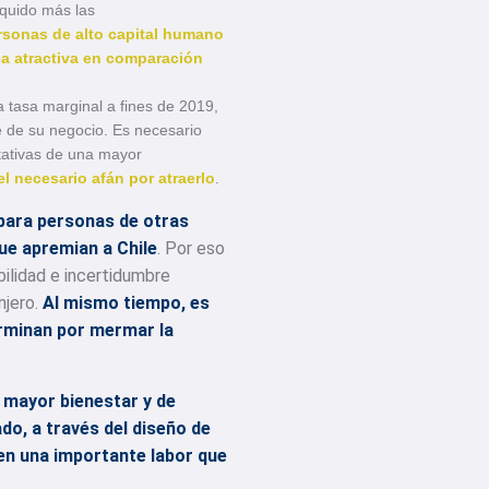
íquido más las
rsonas de alto capital humano
a atractiva en comparación
la tasa marginal a fines de 2019,
 de su negocio. Es necesario
ctativas de una mayor
l necesario afán por atraerlo
.
 para personas de otras
ue apremian a Chile
. Por eso
ilidad e incertidumbre
njero.
Al mismo tiempo, es
terminan por mermar la
n mayor bienestar y de
ado, a través del diseño de
nen una importante labor que