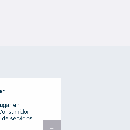
RE
lugar en
 Consumidor
 de servicios
add