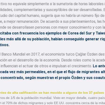
tivo no equivale simplemente a la sumatoria de horas laborales in
ilidades, complementarias y susceptibles de ser desarrolladas.
tudio del capital humano, sugería que no habría un número fijo d
, a mejor remuneración. De acuerdo a sus planteamientos, las h
nde se desarrollasen personas con mayor conocimiento y con l
citaba con frecuencia los ejemplos de Corea del Sur y Tai
es más allá de su población, habían conseguido generar riq
ivos.
el Banco Mundial en 2017, el economista turco Çağlar Özden des
ación en el desarrollo de la economía. Desde roles como la acade
influencian el actuar de otros e impulsan el crecimiento.
Lo ant
ada vez más permeables, en el que el flujo de migrantes al
 concentrado, según muestran el propio Özden y sus coaut
ntes de alta calificación se han movido a alguno de los 37 país
os de 1/5 de la población mundial. Visto en mayor detalle, cuatro paí
en el 70% de dichos migrantes y solo EE.UU. concentra cerca de la mit