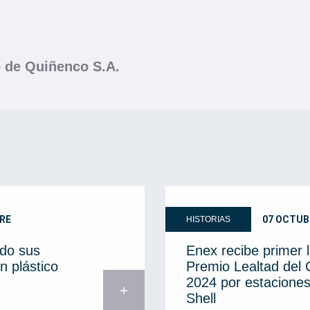
o de Quiñenco S.A.
RE
07 OCTUB
HISTORIAS
do sus
Enex recibe primer 
n plástico
Premio Lealtad del
2024 por estaciones
add
Shell