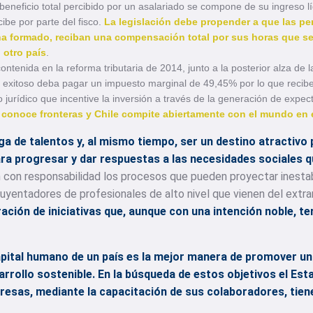
 beneficio total percibido por un asalariado se compone de su ingreso l
ibe por parte del fisco.
La legislación debe propender a que las pe
ha formado, reciban una compensación total por sus horas que se
 otro país
.
ontenida en la reforma tributaria de 2014, junto a la posterior alza de 
xitoso deba pagar un impuesto marginal de 49,45% por lo que recibe
urídico que incentive la inversión a través de la generación de expe
o conoce fronteras y Chile compite abiertamente con el mundo en e
uga de talentos y, al mismo tiempo, ser un destino atractivo
ra progresar y dar respuestas a las necesidades sociales q
 con responsabilidad los procesos que pueden proyectar inestab
ahuyentadores de profesionales de alto nivel que vienen del extra
eración de iniciativas que, aunque con una intención noble, 
 capital humano de un país es la mejor manera de promover u
arrollo sostenible. En la búsqueda de estos objetivos el Est
mpresas, mediante la capacitación de sus colaboradores, tie