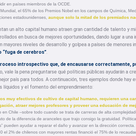
sidir en países miembros de la OCDE.
Mundial, el 65% de los Premios Nobel en los campos de Química, Medi
tuciones estadounidenses,
aunque solo la mitad de los premiados na
entan un alto capital humano atraen gran cantidad de talento y 
ollados en busca de mejores oportunidades, dando lugar a una in
 mayores niveles de desarrollo y golpea a países de menores i
o “fuga de cerebros”
.
proceso introspectivo que, de encausarse correctamente, 
, vale la pena preguntarse qué políticas públicas ayudarán a cre
 mejor país para todos. A continuación, tres ejemplos donde hay 
ios líquidos y el fomento del emprendimiento:
ros muy efectivos de cultivo de capital humano, requieren una ca
igación, atraer mejores profesores y proveer una educación de me
en Chile –sobre todo cuando se trata de carreras de alta complejidad–
ruto de la diferencia de aranceles que trajo consigo la gratuidad. Polít
” pueden ayudar a reparar el daño y avanzar en la dirección correcta.
020 el 2% de chilenos con mayores rentas financió el 75% de lo recaud