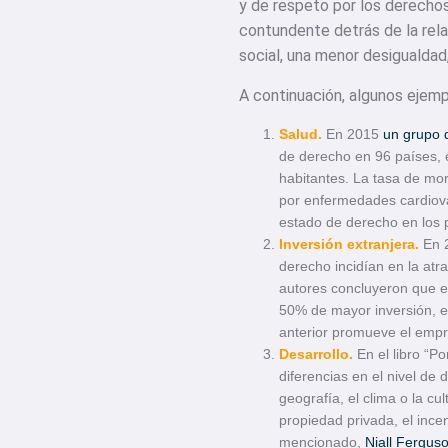
y de respeto por los derecho
contundente detrás de la rela
social, una menor desigualda
A continuación, algunos ejemp
Salud.
En 2015
un grupo 
de derecho en 96 países, é
habitantes. La tasa de mor
por enfermedades cardiova
estado de derecho en los 
Inversión extranjera.
En 
derecho incidían en la atr
autores concluyeron que e
50% de mayor inversión, ev
anterior promueve el empre
Desarrollo.
En el libro “
diferencias en el nivel de
geografía, el clima o la cu
propiedad privada, el incen
mencionado,
Niall Fergus