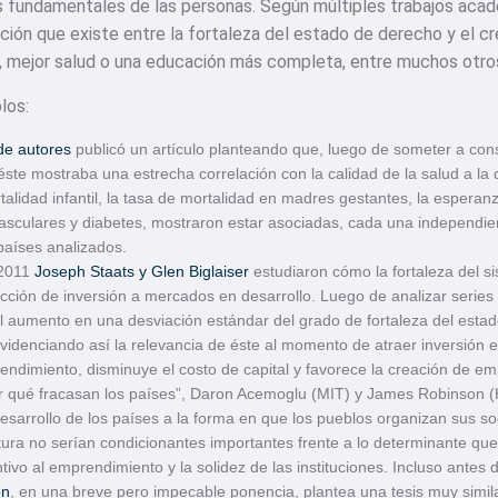
s fundamentales de las personas. Según múltiples trabajos acad
ción que existe entre la fortaleza del estado de derecho y el c
d, mejor salud o una educación más completa, entre muchos otro
los:
de autores
publicó un artículo planteando que, luego de someter a con
ste mostraba una estrecha correlación con la calidad de la salud a la
talidad infantil, la tasa de mortalidad en madres gestantes, la esperanz
sculares y diabetes, mostraron estar asociadas, cada una independien
países analizados.
2011
Joseph Staats y Glen Biglaiser
estudiaron cómo la fortaleza del si
acción de inversión a mercados en desarrollo. Luego de analizar series
l aumento en una desviación estándar del grado de fortaleza del esta
idenciando así la relevancia de éste al momento de atraer inversión e
ndimiento, disminuye el costo de capital y favorece la creación de em
Por qué fracasan los países”, Daron Acemoglu (MIT) y James Robinson (
 desarrollo de los países a la forma en que los pueblos organizan sus 
ltura no serían condicionantes importantes frente a lo determinante que
tivo al emprendimiento y la solidez de las instituciones. Incluso antes d
on
, en una breve pero impecable ponencia, plantea una tesis muy simil