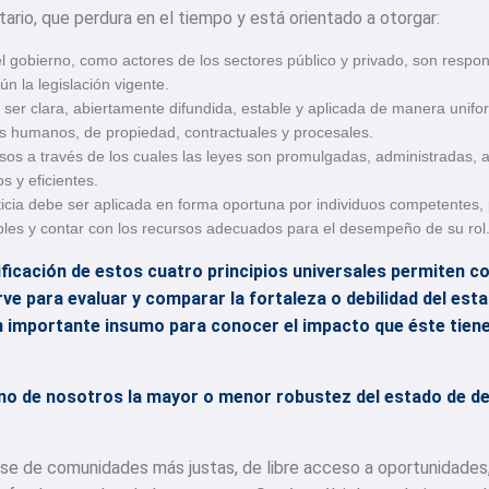
io, que perdura en el tiempo y está orientado a otorgar:
l gobierno, como actores de los sectores público y privado, son respo
ún la legislación vigente.
ser clara, abiertamente difundida, estable y aplicada de manera unifo
s humanos, de propiedad, contractuales y procesales.
sos a través de los cuales las leyes son promulgadas, administradas, 
s y eficientes.
ticia debe ser aplicada en forma oportuna por individuos competentes,
es y contar con los recursos adecuados para el desempeño de su rol
ficación de estos cuatro principios universales permiten c
sirve para evaluar y comparar la fortaleza o debilidad del es
n importante insumo para conocer el impacto que éste tiene
o de nosotros la mayor o menor robustez del estado de de
ase de comunidades más justas, de libre acceso a oportunidade