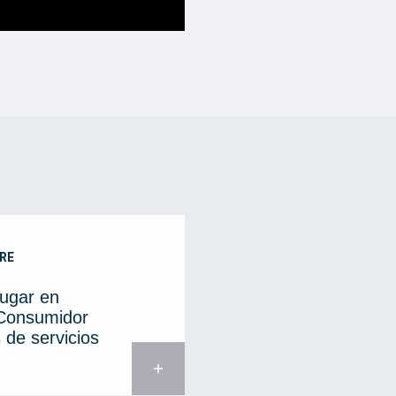
RE
lugar en
 Consumidor
 de servicios
add