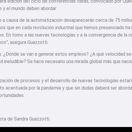
cera edición del ciclo de conferencias Ideas, convocado por Qu
e y el mundo deben abordar.
 a causa de la automatización desaparecerán cerca de 75 millo
os que en cada revolución industrial que hemos presenciado ha
. En torno a las nuevas tecnologías y a la convergencia de la ci
os”, asegura Guazzotti.
es: ¿Dónde se van a generar estos empleos? ¿A qué velocidad s
dad ineludible? Se hace necesario una mirada global más que naci
ización de procesos y el desarrollo de nuevas tecnologías esta
isto acentuada por la pandemia y que sin dudas deberá ser abord
ortunidades.
eta de Sandra Guazzotti: