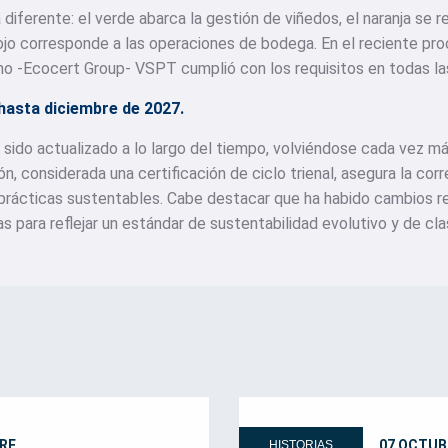
diferente: el verde abarca la gestión de viñedos, el naranja se r
 rojo corresponde a las operaciones de bodega. En el reciente pro
no -Ecocert Group- VSPT cumplió con los requisitos en todas la
 hasta diciembre de 2027.
 sido actualizado a lo largo del tiempo, volviéndose cada vez má
ión, considerada una certificación de ciclo trienal, asegura la co
 prácticas sustentables. Cabe destacar que ha habido cambios re
as para reflejar un estándar de sustentabilidad evolutivo y de cla
RE
07 OCTUB
HISTORIAS