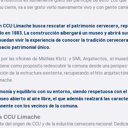
ara nosotros es sumamente grato ser partícipe de esto. Los qu
 su cierre, va a ser grato verlo nuevamente vivo y con gente cami
n CCU Limache busca rescatar el patrimonio cervecero, re
o en 1883. La construcción albergará un museo y abrirá sus 
edan vivir la experiencia de conocer la tradición cervecera 
acio patrimonial único.
o por las oficinas de Mathias Klotz y SML Arquitectos, el museó
, tiene como propósito redescubrir la comuna desde una perspecti
ción de la estructura existente, recuperando el hito arquitectón
imache.
rmonía y equilibrio con su entorno, siendo respetuosa con e
seo abierto al aire libre, el que además realzará las caracter
nente con los vecinos de la comuna.
ía CCU Limache
e del origen de CCU y de la industria cervecera nacional. Dedica