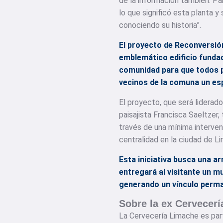
de la información también. P
lo que significó esta planta y
conociendo su historia”.
El proyecto de Reconversió
emblemático edificio fundad
comunidad para que todos pu
vecinos de la comuna un esp
El proyecto, que será liderad
paisajista Francisca Saeltzer
través de una mínima interven
centralidad en la ciudad de L
Esta iniciativa busca una a
entregará al visitante un mu
generando un vínculo perma
Sobre la ex Cervecer
La Cervecería Limache es part