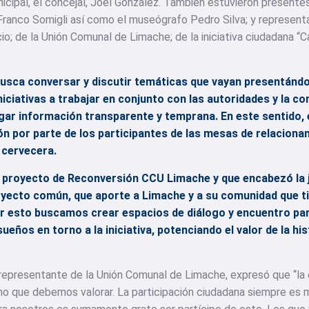
cipal, el concejal, Joel González. También estuvieron presentes
Franco Somigli así como el museógrafo Pedro Silva; y represent
io; de la Unión Comunal de Limache; de la iniciativa ciudadana “
usca conversar y discutir temáticas que vayan presentándo
niciativas a trabajar en conjunto con las autoridades y la co
gar información transparente y temprana. En este sentido, 
n por parte de los participantes de las mesas de relacionam
 cervecera.
el proyecto de Reconversión CCU Limache y que encabezó la
yecto común, que aporte a Limache y a su comunidad que tie
or esto buscamos crear espacios de diálogo y encuentro pa
os en torno a la iniciativa, potenciando el valor de la hist
, representante de la Unión Comunal de Limache, expresó que “l
ho que debemos valorar. La participación ciudadana siempre es 