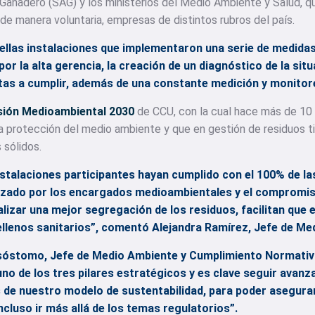
y Ganadero (SAG) y los ministerios del Medio Ambiente y Salud, q
 de manera voluntaria, empresas de distintos rubros del país.
uellas instalaciones que implementaron una serie de medidas,
r la alta gerencia, la creación de un diagnóstico de la situ
etas a cumplir, además de una constante medición y monitor
sión Medioambiental 2030
de CCU, con la cual hace más de 10
a protección del medio ambiente y que en gestión de residuos tie
 sólidos.
instalaciones participantes hayan cumplido con el 100% de la
izado por los encargados medioambientales y el compromis
alizar una mejor segregación de los residuos, facilitan que 
 rellenos sanitarios”, comentó Alejandra Ramírez, Jefe de M
isóstomo, Jefe de Medio Ambiente y Cumplimiento Normativ
no de los tres pilares estratégicos y es clave seguir avan
 de nuestro modelo de sustentabilidad, para poder asegurar
ncluso ir más allá de los temas regulatorios”.