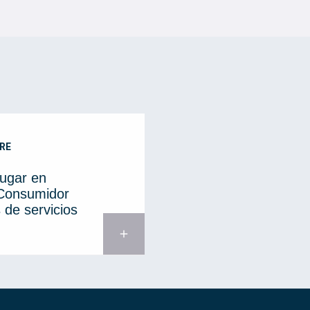
RE
lugar en
 Consumidor
 de servicios
add