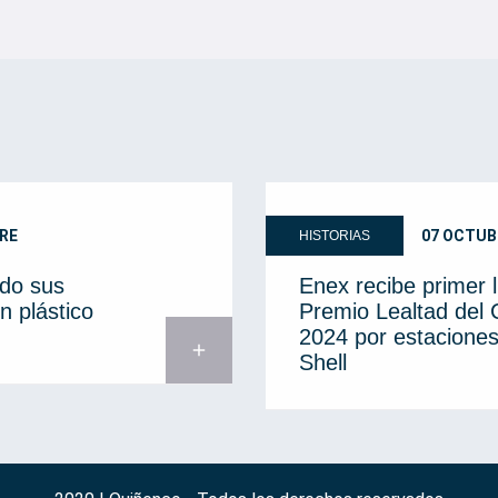
RE
07 OCTUB
HISTORIAS
do sus
Enex recibe primer 
n plástico
Premio Lealtad del
2024 por estaciones
add
Shell