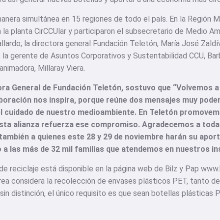
manera simultánea en 15 regiones de todo el país. En la Región 
n la planta CirCCUlar y participaron el subsecretario de Medio Am
allardo; la directora general Fundación Teletón, María José Zald
 la gerente de Asuntos Corporativos y Sustentabilidad CCU, Barb
nimadora, Millaray Viera.
tora General de Fundación Teletón, sostuvo que “Volvemos a
laboración nos inspira, porque reúne dos mensajes muy poder
 el cuidado de nuestro medioambiente. En Teletón promovemo
 esta alianza refuerza ese compromiso. Agradecemos a toda
 también a quienes este 28 y 29 de noviembre harán su apor
to a las más de 32 mil familias que atendemos en nuestros in
de reciclaje está disponible en la página web de Bilz y Pap www
ea considera la recolección de envases plásticos PET, tanto de
in distinción, el único requisito es que sean botellas plásticas 