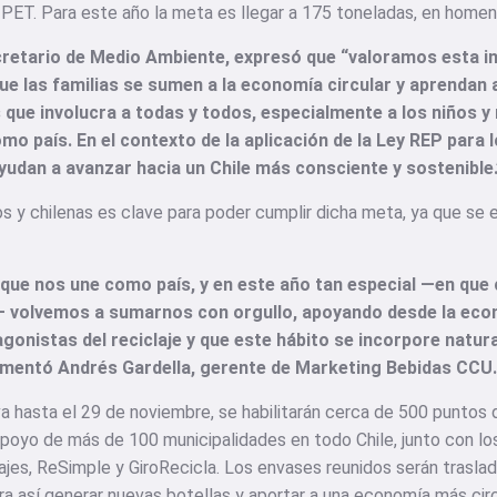
PET. Para este año la meta es llegar a 175 toneladas, en homena
retario de Medio Ambiente, expresó que “valoramos esta in
e las familias se sumen a la economía circular y aprendan 
 que involucra a todas y todos, especialmente a los niños y 
 país. En el contexto de la aplicación de la Ley REP para 
yudan a avanzar hacia un Chile más consciente y sostenible.
nos y chilenas es clave para poder cumplir dicha meta, ya que se 
 que nos une como país, y en este año tan especial —en que
p— volvemos a sumarnos con orgullo, apoyando desde la eco
agonistas del reciclaje y que este hábito se incorpore natur
comentó Andrés Gardella, gerente de Marketing Bebidas CCU.
va hasta el 29 de noviembre, se habilitarán cerca de 500 puntos 
apoyo de más de 100 municipalidades en todo Chile, junto con l
es, ReSimple y GiroRecicla. Los envases reunidos serán traslada
ara así generar nuevas botellas y aportar a una economía más circ