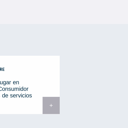
RE
lugar en
 Consumidor
 de servicios
add