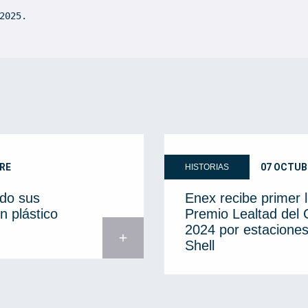
2025.
RE
07 OCTUB
HISTORIAS
do sus
Enex recibe primer 
n plástico
Premio Lealtad del
2024 por estaciones
add
Shell