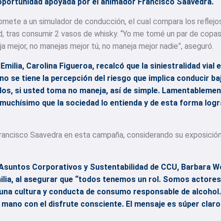
oportunidad apoyada por el animador Francisco Saavedra.
mete a un simulador de conducción, el cual compara los reflejos
, tras consumir 2 vasos de whisky. “Yo me tomé un par de copas,
ja mejor, no manejas mejor tú, no maneja mejor nadie”, aseguró.
milia, Carolina Figueroa, recalcó que la siniestralidad vial
 no se tiene la percepción del riesgo que implica conducir ba
los, si usted toma no maneja, así de simple. Lamentablement
 muchísimo que la sociedad lo entienda y de esta forma logra
rancisco Saavedra en esta campaña, considerando su exposición 
 Asuntos Corporativos y Sustentabilidad de CCU, Barbara Wol
ilia, al asegurar que “todos tenemos un rol. Somos actore
 una cultura y conducta de consumo responsable de alcohol.
la mano con el disfrute consciente. El mensaje es súper claro