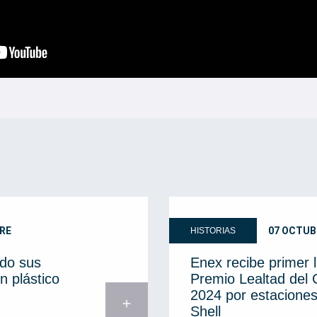
RE
07 OCTUB
HISTORIAS
do sus
Enex recibe primer 
n plástico
Premio Lealtad del
2024 por estaciones
add
Shell